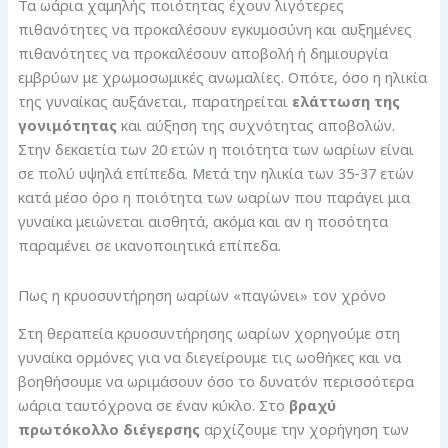
Τα ωάρια χαμηλής ποιότητας έχουν λιγότερες
πιθανότητες να προκαλέσουν εγκυμοσύνη και αυξημένες
πιθανότητες να προκαλέσουν αποβολή ή δημιουργία
εμβρύων με χρωμοσωμικές ανωμαλίες. Οπότε, όσο η ηλικία
της γυναίκας αυξάνεται, παρατηρείται
ελάττωση της
γονιμότητας
και αύξηση της συχνότητας αποβολών.
Στην δεκαετία των 20 ετών η ποιότητα των ωαρίων είναι
σε πολύ υψηλά επίπεδα. Μετά την ηλικία των 35-37 ετών
κατά μέσο όρο η ποιότητα των ωαρίων που παράγει μια
γυναίκα μειώνεται αισθητά, ακόμα και αν η ποσότητα
παραμένει σε ικανοποιητικά επίπεδα.
Πως η κρυοσυντήρηση ωαρίων «παγώνει» τον χρόνο
Στη θεραπεία κρυοσυντήρησης ωαρίων χορηγούμε στη
γυναίκα ορμόνες για να διεγείρουμε τις ωοθήκες και να
βοηθήσουμε να ωριμάσουν όσο το δυνατόν περισσότερα
ωάρια ταυτόχρονα σε έναν κύκλο. Στο
βραχύ
πρωτόκολλο διέγερσης
αρχίζουμε την χορήγηση των