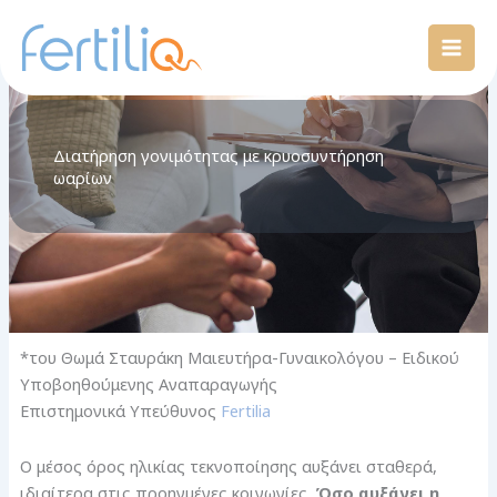
Μετάβαση
Mai
στο
Men
περιεχόμενο
Διατήρηση γονιμότητας με κρυοσυντήρηση
ωαρίων
*του Θωμά Σταυράκη Μαιευτήρα-Γυναικολόγου – Ειδικού
Υποβοηθούμενης Αναπαραγωγής
Επιστημονικά Υπεύθυνος
Fertilia
Ο μέσος όρος ηλικίας τεκνοποίησης αυξάνει σταθερά,
ιδιαίτερα στις προηγμένες κοινωνίες.
Όσο αυξάνει η