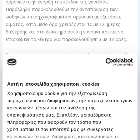
ορμονών στην έναρξη του κύκλου της γυναίκας.
Παράλληλα παρακολουθούμε την ανταπόκριση των
ωοθηκών υπερηχογραφικά και ορμονικά με εξετάσεις
αίματος. Κατά μέσο όρο χρειάζονται 10 με 12 ημέρες
διέγερσης και στο διάστημα αυτό η γυναίκα πρέπει να
επισκεφτεί το κέντρο για παρακολούθηση 3 με 4 φορές.
Στη συνέχεια πραγματοποιείται η ωοληψία, με ήπια μέθη,
και συλλέγονται τα ωάρια από τις ωοθήκες. Είναι μια απλή
διαδικασία διάρκειας 10 με 15 λεπτών. Τα ώριμα ωάρια
καταψύχονται με τις σύγχρονες τεχνικές της απότομης
Αυτή η ιστοσελίδα χρησιμοποιεί cookies
κρυοσυντήρησης
(vitrification – υαλοποίηση).
Χρησιμοποιούμε cookie για την εξατομίκευση
Όταν επιστρέψει στο μέλλον η γυναίκα για να
περιεχομένου και διαφημίσεων, την παροχή λειτουργιών
χρησιμοποιήσει τα ωάρια για εγκυμοσύνη, τότε
κοινωνικών μέσων και την ανάλυση της
«θερμαίνουμε» τα ωάρια, τα γονιμοποιούμε με το σπέρμα
επισκεψιμότητάς μας. Επιπλέον, μοιραζόμαστε
του συντρόφου και δημιουργούμε έμβρυα που θα
πληροφορίες που αφορούν τον τρόπο που
τοποθετηθούν στη
μητρική κοιλότητα
χρησιμοποιείτε τον ιστότοπό μας με συνεργάτες
(εμβρυομεταφορά). Όσα έμβρυα δεν μεταφερθούν
κοινωνικών μέσων, διαφήμισης και αναλύσεων, οι