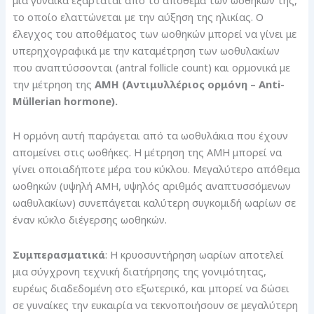
το οποίο ελαττώνεται με την αύξηση της ηλικίας. Ο
έλεγχος του αποθέματος των ωοθηκών μπορεί να γίνει με
υπερηχογραφικά με την καταμέτρηση των ωοθυλακίων
που αναπτύσσονται (antral follicle count) και ορμονικά με
την μέτρηση της
AMH (Αντιμυλλέριος ορμόνη – Anti-
Müllerian hormone).
Η ορμόνη αυτή παράγεται από τα ωοθυλάκια που έχουν
απομείνει στις ωοθήκες. Η μέτρηση της ΑΜΗ μπορεί να
γίνει οποιαδήποτε μέρα του κύκλου. Μεγαλύτερο απόθεμα
ωοθηκών (υψηλή AMH, υψηλός αριθμός αναπτυσσόμενων
ωαθυλακίων) συνεπάγεται καλύτερη συγκομιδή ωαρίων σε
έναν κύκλο διέγερσης ωοθηκών.
Συμπερασματικά
: Η κρυοσυντήρηση ωαρίων αποτελεί
μια σύγχρονη τεχνική διατήρησης της γονιμότητας,
ευρέως διαδεδομένη στο εξωτερικό, και μπορεί να δώσει
σε γυναίκες την ευκαιρία να τεκνοποιήσουν σε μεγαλύτερη