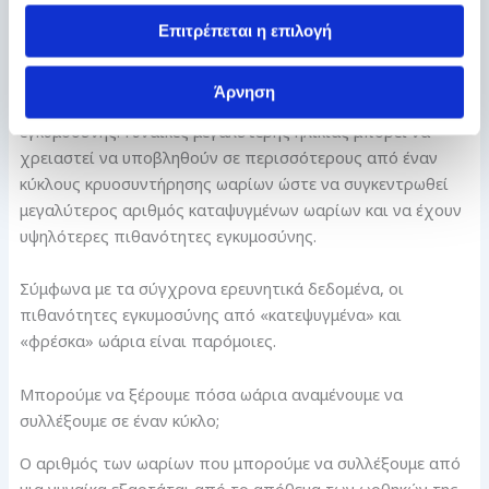
ωάρια πρέπει να καταψυχθούν, γιατί αναμένεται
Επιτρέπεται η επιλογή
μεγαλύτερη πτώση από τον αριθμό των
καταψυγμένων
ωαρίων
στο αριθμό των εμβρύων. Όσο πιο λίγα έμβρυα
Άρνηση
παραχθούν τόσο λιγότερες είναι οι πιθανότητες
εγκυμοσύνης. Γυναίκες μεγαλύτερης ηλικίας μπορεί να
χρειαστεί να υποβληθούν σε περισσότερους από έναν
κύκλους κρυοσυντήρησης ωαρίων ώστε να συγκεντρωθεί
μεγαλύτερος αριθμός καταψυγμένων ωαρίων και να έχουν
υψηλότερες πιθανότητες εγκυμοσύνης.
Σύμφωνα με τα σύγχρονα ερευνητικά δεδομένα, οι
πιθανότητες εγκυμοσύνης από «κατεψυγμένα» και
«φρέσκα» ωάρια είναι παρόμοιες.
Μπορούμε να ξέρουμε πόσα ωάρια αναμένουμε να
συλλέξουμε σε έναν κύκλο;
Ο αριθμός των ωαρίων που μπορούμε να συλλέξουμε από
μια γυναίκα εξαρτάται από το απόθεμα των ωοθηκών της,