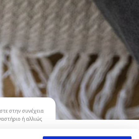
στε στην συνέχεια
γαστήριο ή αλλιώς