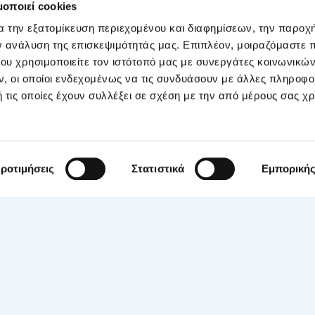
μοποιεί cookies
εριλαμβάνει την πρόσμιξη του επεξεργασμένου σπέρματος 
 είναι η μέθοδος που προτιμάται όταν δεν υπάρχει σοβαρό
α την εξατομίκευση περιεχομένου και διαφημίσεων, την παροχ
ν ανάλυση της επισκεψιμότητάς μας. Επιπλέον, μοιραζόμαστε 
ου χρησιμοποιείτε τον ιστότοπό μας με συνεργάτες κοινωνικώ
ή το σπερματοζωάριο τοποθετείται απευθείας μέσα στο κ
, οι οποίοι ενδεχομένως να τις συνδυάσουν με άλλες πληροφο
ιμοποίηση χρησιμοποιείται όταν συντρέχει ένας ή περισ
 τις οποίες έχουν συλλέξει σε σχέση με την από μέρους σας χ
όπως είναι η χαμηλή συγκέντρωση, η χαμηλή κινητικότητ
σης χρησιμοποιείται για σπερματοζωάρια που απομονών
σιμοποιούνται αποψυγμένα ωάρια για γονιμοποίηση ή αν υ
 κλασική μέθοδο γονιμοποίησης.
ροτιμήσεις
Στατιστικά
Εμπορική
όγοι ελέγχουν πόσα από τα ωάρια έχουν γονιμοποιηθεί φυσ
λάμε για αποτυχημένη γονιμοποίηση. Σε περίπτωση που λι
για χαμηλή γονιμοποίηση.
η σε προσπάθεια κλασικής γονιμοποίησης (IVF) είναι 5-