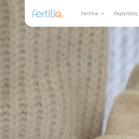
Μετάβαση
στο
Fertilia
Θεραπείες
περιεχόμενο