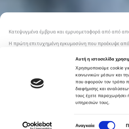
Κατεψυγμένα έμβρυα και εμρυομεταφορά από από α
Η πρώτη επιτυχημένη εγκυμοσύνη που προέκυψε από 
ζευγάρια/γυναίκες έχουν καταψύξει έμβρυα και τα έ
(ή αλλιώς FET – από τα αρχικά frozen embryo trans
Αυτή η ιστοσελίδα χρησι
κύκλο διέγερσης και τα οποία έχουν κρυοσυντηρηθεί γ
Χρησιμοποιούμε cookie γι
κοινωνικών μέσων και τη
Γιατί καταψύχουμε έμβρυα;
που αφορούν τον τρόπο π
διαφήμισης και αναλύσεων
Συχνά κατά την διάρκεια της εξωσωματικής γονιμοπ
τους έχετε παραχωρήσει ή
αμέσως. Αντί να απορριφθούν υπάρχει η επιλογή να κ
υπηρεσιών τους.
επιτυχής την πρώτη φορά ή για ένα αδερφάκι). Η κατά
Επιλογή
· Άτομα που θα υποβληθούν σε χημειοθεραπεία ή λαμ
Αναγκαία
Π
συγκατάθεσης