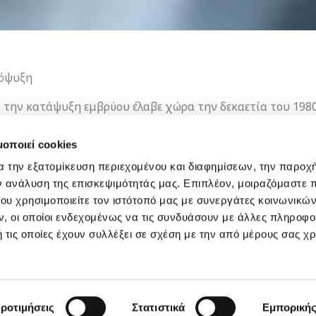
πόψυξη
την κατάψυξη εμβρύου έλαβε χώρα την δεκαετία του 1980
χουν χρησιμοποιήσει μεταγενέστερα. Η μεταφορά εμβρύου
fer) πραγματοποιείται χρησιμοποιώντας έμβρυα που δημιο
μοποιεί cookies
ια μελλοντική χρήση.
α την εξατομίκευση περιεχομένου και διαφημίσεων, την παροχ
ν ανάλυση της επισκεψιμότητάς μας. Επιπλέον, μοιραζόμαστε 
ου χρησιμοποιείτε τον ιστότοπό μας με συνεργάτες κοινωνικώ
, οι οποίοι ενδεχομένως να τις συνδυάσουν με άλλες πληροφο
οίησης υπάρχουν έμβρυα καλής ποιότητας που δεν χρησι
 τις οποίες έχουν συλλέξει σε σχέση με την από μέρους σας χ
αταψυχθούν για μελλοντική χρήση (σε περίπτωση που η θε
ψυξη εμβρύων μπορεί επίσης να είναι μια καλή επιλογή γι
βάνουν φαρμακευτική αγωγή που ενδέχεται να επηρεάσει
ροτιμήσεις
Στατιστικά
Εμπορική