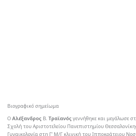
Βιογραφικό σημείωμα
Ο
Αλέξανδρος
Β.
Τραϊανός
γεννήθηκε και μεγάλωσε σ
Σχολή του Αριστοτελείου Πανεπιστημίου Θεσσαλονίκης 
Γυναικολογία στη Γ’ Μ/Γ κλινική του Ιπποκράτειου Νο