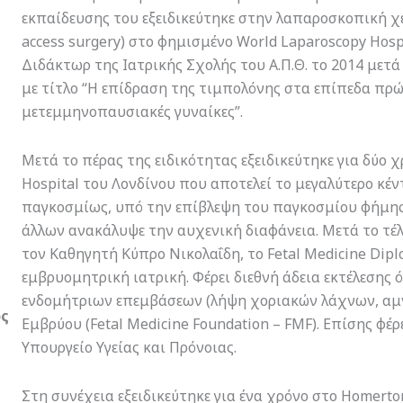
εκπαίδευσης του εξειδικεύτηκε στην λαπαροσκοπική χε
access surgery) στο φημισμένο World Laparoscopy Hospi
Διδάκτωρ της Ιατρικής Σχολής του Α.Π.Θ. το 2014 μετ
με τίτλο “Η επίδραση της τιμπολόνης στα επίπεδα πρώ
μετεμμηνοπαυσιακές γυναίκες”.
Μετά το πέρας της ειδικότητας εξειδικεύτηκε για δύο χ
Hospital του Λονδίνου που αποτελεί το μεγαλύτερο κέ
παγκοσμίως, υπό την επίβλεψη του παγκοσμίου φήμης
άλλων ανακάλυψε την αυχενική διαφάνεια. Μετά το τέλ
τον Καθηγητή Κύπρο Νικολαΐδη, το Fetal Medicine Dipl
εμβρυομητρική ιατρική. Φέρει διεθνή άδεια εκτέλεσης
ενδομήτριων επεμβάσεων (λήψη χοριακών λάχνων, αμ
ος
Εμβρύου (Fetal Medicine Foundation – FMF). Επίσης φέ
Υπουργείο Υγείας και Πρόνοιας.
Στη συνέχεια εξειδικεύτηκε για ένα χρόνο στο Homerto