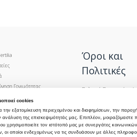
Όροι και
ertilia
είες
Πολιτικές
ά
ύνηση Γονιμότητας
Πολιτική Προστασίας Δ
Προσωπικού Χαρακτήρα
μοποιεί cookies
ς Ερωτήσεις
Πολιτική Βίας και Παρε
α την εξατομίκευση περιεχομένου και διαφημίσεων, την παροχ
ινωνία
Πολιτική Cookies
ν ανάλυση της επισκεψιμότητάς μας. Επιπλέον, μοιραζόμαστε 
ου χρησιμοποιείτε τον ιστότοπό μας με συνεργάτες κοινωνικώ
Όροι & Προϋποθέσεις Χ
, οι οποίοι ενδεχομένως να τις συνδυάσουν με άλλες πληροφο