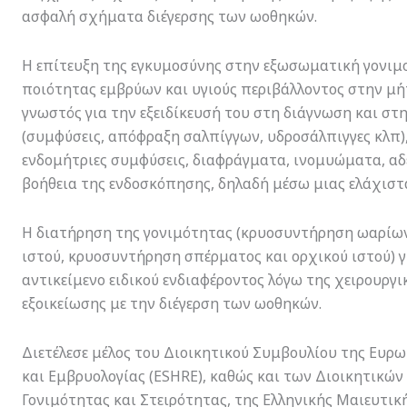
ασφαλή σχήματα διέγερσης των ωοθηκών.
Η επίτευξη της εγκυμοσύνης στην εξωσωματική γονιμ
ποιότητας εμβρύων και υγιούς περιβάλλοντος στην μήτρ
γνωστός για την εξειδίκευσή του στη διάγνωση και σ
(συμφύσεις, απόφραξη σαλπίγγων, υδροσάλπιγγες κλπ),
ενδομήτριες συμφύσεις, διαφράγματα, ινομυώματα, αδ
βοήθεια της ενδοσκόπησης, δηλαδή μέσω μιας ελάχιστ
Η διατήρηση της γονιμότητας (κρυοσυντήρηση ωαρίω
ιστού, κρυοσυντήρηση σπέρματος και ορχικού ιστού) γ
αντικείμενο ειδικού ενδιαφέροντος λόγω της χειρουργι
εξοικείωσης με την διέγερση των ωοθηκών.
Διετέλεσε μέλος του Διοικητικού Συμβουλίου της Ευ
και Εμβρυολογίας (ESHRE), καθώς και των Διοικητικών
Γονιμότητας και Στειρότητας, της Ελληνικής Μαιευτική