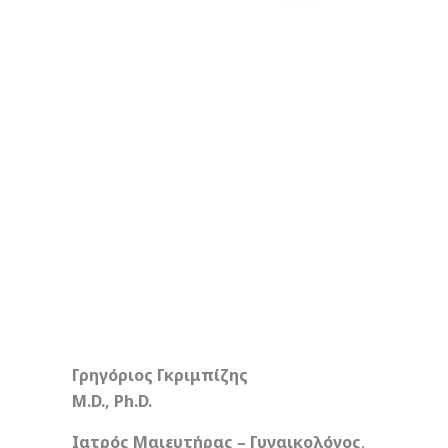
Γρηγόριος Γκριμπίζης
M.D., Ph.D.
Ιατρός
Μαιευτήρας – Γυναικολόγος
,