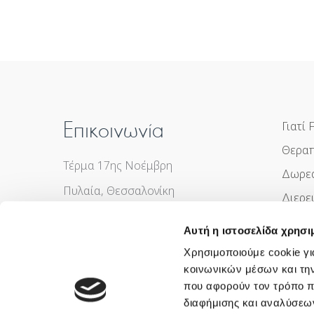
Επικοινωνία
Γιατί F
Θεραπ
Τέρμα 17ης Νοέμβρη
Δωρε
Πυλαία, Θεσσαλονίκη
Διερε
info.fertilia@imitheamg.gr
Νέα
Αυτή η ιστοσελίδα χρησι
+30 2310 984585
Συχνέ
Χρησιμοποιούμε cookie γι
Επικο
κοινωνικών μέσων και τη
που αφορούν τον τρόπο π
διαφήμισης και αναλύσεων