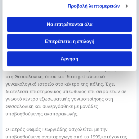
Γυναικολογία σε Νοσοκομεία της Ελλάδας, Κύπρου και
Προβολή λεπτομερειών
Αγγλίας.
Από το 1999-2002 εργάστηκε ως Μαιευτήρας-Γυναικολόγος
Να επιτρέπονται όλα
στην Ευρωπαϊκή Κλινική Λευκωσίας στην Κύπρο. Στο ίδιο
χρονικό διάστημα υπήρξε επιστημονικός συνεργάτης
Επιτρέπεται η επιλογή
γνωστού Κέντρου υποβοηθούμενης αναπαραγωγής στη
Λευκωσία.
Άρνηση
Από το 2003 επέστρεψε στην Ελλάδα, ζει και εργάζεται
στη Θεσσαλονίκη, όπου και διατηρεί ιδιωτικό
γυναικολογικό ιατρείο στο κέντρο της πόλης. Έχει
διατελέσει επιστημονικός υπεύθυνος επί σειρά ετών σε
γνωστό κέντρο εξωσωματικής γονιμοποίησης στη
Θεσσαλονίκη και συνεργάσθηκε με μονάδες
υποβοηθούμενης αναπαραγωγής.
Ο Ιατρός Θωμάς Γεωργιάδης ασχολείται με την
υποβοηθούμενη αναπαραγωγή από το 1999,κατέχοντας