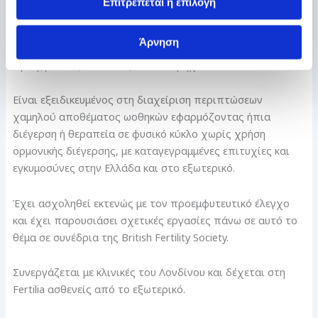
Επιτρέπεται η επιλογή
Healthcare Learning Centre και πραγματοποιεί
υπερηχογραφικό έλεγχο διαβατότητας σαλπίγγων
Άρνηση
(HyCoSy), 3D υπέρηχο καθώς και όλο το φάσμα
προηγμένων γυναικολογικών υπερήχων.
Είναι εξειδικευμένος στη διαχείριση περιπτώσεων
χαμηλού αποθέματος ωοθηκών εφαρμόζοντας ήπια
διέγερση ή θεραπεία σε φυσικό κύκλο χωρίς χρήση
ορμονικής διέγερσης, με καταγεγραμμένες επιτυχίες και
εγκυμοσύνες στην Ελλάδα και στο εξωτερικό.
Έχει ασχοληθεί εκτενώς με τον προεμφυτευτικό έλεγχο
και έχει παρουσιάσει σχετικές εργασίες πάνω σε αυτό το
θέμα σε συνέδρια της British Fertility Society.
Συνεργάζεται με κλινικές του Λονδίνου και δέχεται στη
Fertilia ασθενείς από το εξωτερικό.