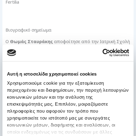
Fertilia
Βιογραφικό σημείωμα
Ο
Θωμάς Σταυράκης
αποφοίτησε από την Ιατρική Σχολή
του Αριστοτελείου Πανεπιστημίου Θεσσαλονίκης.
Εργάστηκε και εξειδικεύτηκε επί πενταετίας στο Λονδίνο.
Αυτή η ιστοσελίδα χρησιμοποιεί cookies
Ολοκλήρωσε το τελευταίο κομμάτι της ειδικότητας
Χρησιμοποιούμε cookie για την εξατομίκευση
στο
University
College
Hospital
του Λονδίνου.
περιεχομένου και διαφημίσεων, την παροχή λειτουργιών
κοινωνικών μέσων και την ανάλυση της
Αποφοίτησε από την London School of Hygiene and
επισκεψιμότητάς μας. Επιπλέον, μοιραζόμαστε
Tropical Medicine με μεταπτυχιακό τίτλο Masters of Public
πληροφορίες που αφορούν τον τρόπο που
Health – Health Economics.
χρησιμοποιείτε τον ιστότοπό μας με συνεργάτες
κοινωνικών μέσων, διαφήμισης και αναλύσεων, οι
Εργάστηκε και εξειδικεύτηκε στην υποβοηθούμενη
οποίοι ενδεχομένως να τις συνδυάσουν με άλλες