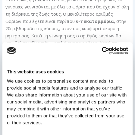
γυναίκες γεννιούνται με όλα τα ωάρια που θα έχουν σ’ όλη
τη διάρκεια της ζωής τους. Ο μεγαλύτερος αριθμός
ωαρίων που έχετε είναι περίπου
6-7 εκατομμύρια
, στην
20η εβδομάδα της κύησης, όταν σας κυοφορεί ακόμα η
μητέρα σας. Κατά τη γέννηση σας ο αριθμός ωαρίων θα
μειωθεί σε μόλις πάνω από
1 εκατομμύριο
. Κατά την
εφηβεία τα ωάρια φτάνουν τα
300.000-500.000 ωάρια
.
Από αυτόν τον αριθμό, μόνο 300 ωάρια θα είναι πλήρως
ώριμα και θα απελευθερωθούν κατά τη διάρκεια της
ωορρηξίας.
This website uses cookies
We use cookies to personalise content and ads, to
Καθώς μεγαλώνετε, ο
αριθμός των ωαρίων μειώνεται
,
provide social media features and to analyse our traffic.
ενώ ταυτόχρονα αυξάνεται το ποσοστό ανευπλοειδίας
We also share information about your use of our site with
τους. Και καθώς πλησιάζετε στην εμμηνόπαυση, οι
our social media, advertising and analytics partners who
ωοθήκες σας γίνονται λιγότερο ευαίσθητες στις ορμόνες
may combine it with other information that you’ve
που είναι υπεύθυνες για την ενεργοποίηση της ωορρηξίας.
provided to them or that they’ve collected from your use
Έτσι, παρόλο που μια γυναίκα σε αυτή την ηλικία
of their services.
αισθάνεται και είναι νεότατη, οι
ωοθήκες
της έχουν άλλη