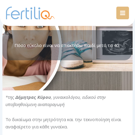
Skip
Mai
to
Men
content
Πόσο εύκολο είναι να αποκτήσω παιδί μετά τα 40;
*της
Δήμητρας Κύρου
, γυναικολόγου, ειδικού στην
υποβοηθούμενη αναπαραγωγή
Το δικαίωμα στην μητρότητα και την τεκνοποίηση είναι
αναφαίρετο για κάθε γυναίκα.