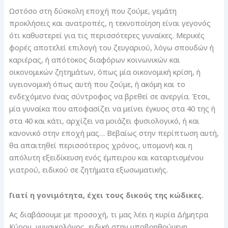
Ωστόσο στη δύσκολη εποχή που ζούμε, γεμάτη
προκλήσεις και ανατροπές, η τεκνοποίηση είναι γεγονός
ότι καθυστερεί για τις περισσότερες γυναίκες. Μερικές
φορές αποτελεί επιλογή του ζευγαριού, λόγω σπουδών ή
καριέρας, ή απότοκος διαφόρων κοινωνικών και
οικονομικών ζητημάτων, όπως μία οικονομική κρίση, ή
υγειονομική όπως αυτή που ζούμε, ή ακόμη και το
ενδεχόμενο ένας σύντροφος να βρεθεί σε ανεργία. Έτσι,
μία γυναίκα που αποφασίζει να μείνει έγκυος στα 40 της ή
στα 40 και κάτι, αρχίζει να μοιάζει φυσιολογικό, ή και
κανονικό στην εποχή μας… Βεβαίως στην περίπτωση αυτή,
θα απαιτηθεί περισσότερος χρόνος, υπομονή και η
απόλυτη εξειδίκευση ενός έμπειρου και καταρτισμένου
γιατρού, ειδικού σε ζητήματα εξωσωματικής.
Γιατί η γονιμότητα, έχει τους δικούς της κώδικες.
Ας διαβάσουμε με προσοχή, τι μας λέει η κυρία Δήμητρα
Κύρου, γυναικολόγος, ειδική στην υποβοηθούμενη