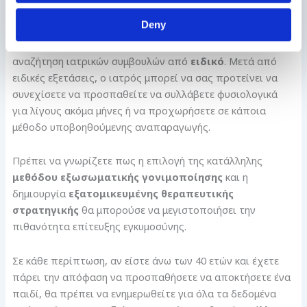
Συμβουλευτείτε έναν ειδικό
Deny
Εάν είστε γυναίκα
άνω των 40 ετών
και προσπαθείτε να
συλλάβετε, είναι σημαντικό να μην καθυστερείτε την
αναζήτηση ιατρικών συμβουλών από
ειδικό
. Μετά από
ειδικές εξετάσεις, ο ιατρός μπορεί να σας προτείνει να
συνεχίσετε να προσπαθείτε να συλλάβετε φυσιολογικά
για λίγους ακόμα μήνες ή να προχωρήσετε σε κάποια
μέθοδο υποβοηθούμενης αναπαραγωγής.
Πρέπει να γνωρίζετε πως η επιλογή της κατάλληλης
μεθόδου εξωσωματικής γονιμοποίησης
και η
δημιουργία
εξατομικευμένης θεραπευτικής
στρατηγικής
θα μπορούσε να μεγιστοποιήσει την
πιθανότητα επίτευξης εγκυμοσύνης.
Σε κάθε περίπτωση, αν είστε άνω των 40 ετών και έχετε
πάρει την απόφαση να προσπαθήσετε να αποκτήσετε ένα
παιδί, θα πρέπει να ενημερωθείτε για όλα τα δεδομένα