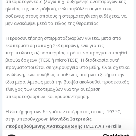
σπερματογένεσις (λόγω π.χ. αυξημένης αναπαραγωγικής
ηλικίας της συντρόφου), ενώ επιβάλλεται για τους
ασθενείς στους οποίους η σπερματογένεση ενδέχεται να
μην ανακάμψει μετά το τέλος της θεραπείας.
Η κρυοσυντήρηση σπερματοζωαρίων γίνεται μετά από
εκσπερμάτιση (αποχή 2-3 ημερών), ενώ για τις
περιπτώσεις αζωοσπερμίας πρέπει να πραγματοποιηθεί
βιοψία όρχεων (TESE ή microTESE). Η διαδικασία αυτή
πραγματοποιείται σε χειρουργείο υπό μέθη, είναι σχετικα
ανώδυνη, ενώ συνήθως ο ασθενης παίρνει εξιτήριο την
ίδια μέρα. Αμέσως μετά την βιοψία ακολουθεί προσεκτικός
έλεγχος των ιστοτεμαχίων για την ανεύρεση
σπερματοζωαρίων και κρυοσυντήρηση.
Η διατήρηση των δειγμάτων σπέρματος στους -197 °C,
στην υπερσύγχρονη
Μονάδα Ιατρικώς
Υποβοηθούμενης Αναπαραγωγής (Μ.Ι.Υ.Α.)
Fertilia
,
εγγυάται την ασφάλεια και τη διατήρηση της αρχικής