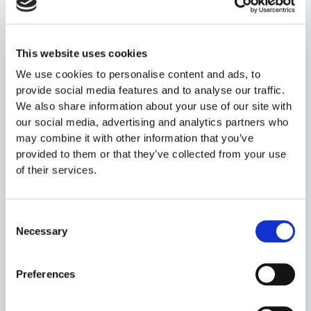
ποιότητας των δειγμάτων μέχρι τη χρήση τους. Δεν έχει
βρεθεί ότι ο χρόνος κρυοσυντήρησης των
σπερματοζωαρίων επηρεάζει την γονιμοποιητική τους
This website uses cookies
ικανότητα, όταν στο δείγμα βρεθούν κινητά
We use cookies to personalise content and ads, to
σπερματοζωάρια μετά την απόψυξη. Η Εθνική Αρχή
provide social media features and to analyse our traffic.
Ιατρικώς Υποβοηθούμενης Αναπαραγωγής ανακοίνωσε
We also share information about your use of our site with
πρόφατα την δυνατότητα παράτασης της
our social media, advertising and analytics partners who
κρυοσυντήρησης ανά 5 έτη, χωρίς ανώτατο χρονικό όριο.
may combine it with other information that you’ve
provided to them or that they’ve collected from your use
Μετά το τέλος της θεραπείας, η επανάκαμψη ή μη της
of their services.
σπερματογένεσης εξαρτάται από τις πιθανές βλάβες που
έχουν προκληθεί από το πρόβλημα υγείας καθώς και από
τις ιατρογενείς παρεμβάσεις που έχουν ως στόχο τη
Consent
θεραπεία, όπως η χημειοθεραπεία, η ακτινοβολία, το
Necessary
Selection
είδος των φαρμάκων και η διάρκεια χορήγησης τους.
Επίσης σημαντικό ρόλο παίζουν η ηλικία του ασθενή και το
Preferences
είδος των κυττάρων που καταστρέφονται , όσο πιο
πρώιμα κύτταρα (π.χ. σπερματογόνια στα αγόρια και