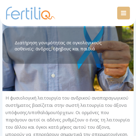
Skip
Mai
to
Men
content
Διατήρηση γονιμότητας σε ογκολογικούς
ασθενείς: άνδρες, έφηβους και παιδιά
Η φυσιολογική λειτουργία του ανδρικού αναπαραγωγικού
συστήματος βασίζεται στην σωστή λειτουργία του άξονα
υπόφυσης/υποθαλάμου/όρχεων. Οι ορμόνες που
παράγουν αυτοί οι αδένες ρυθμίζουν ο ένας τη λειτουργία
του άλλου και όγκοι κατά μήκος αυτού του άξονα,
μπορούν να επηρεάσουν σημαντικά την σπερματογένεση.